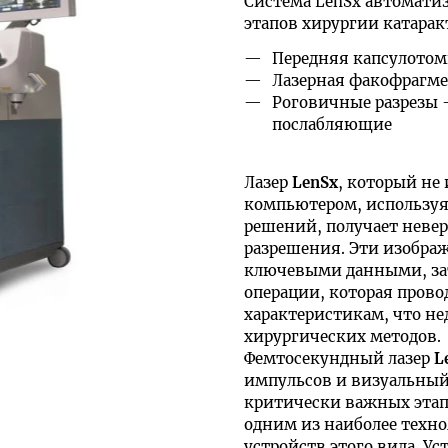
Сиcтема LenSx автомати
этапов хирургии катара
Передняя капсулото
Лазерная факофрагм
Роговичные разрезы 
послабляющие
Лазер
LenSx
, который не
компьютером, используя
решений, получает неве
разрешения. Эти изобра
ключевыми данными, за
операции, которая пров
характеристикам, что н
хирургических методов.
Фемтосекундный лазер
L
импульсов и визуальный
критически важных этапо
одним из наиболее техн
устройств этого вида. У