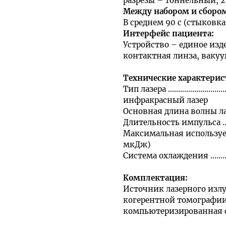
разрезы – тоннельный, 2
Между набором и сборо
В среднем 90 с (стыковка
Интерфейс пациента
:
Устройство – единое изде
контактная линза, вакуу
Технические характери
Тип лазера .........................
инфракрасный лазер
Основная длина волны лазера ..
Длительность импульса .........
Максимальная используем
мкДж)
Система охлаждения ..............
Комплектация
:
Источник лазерного излу
когерентной томографии
компьютеризированная с