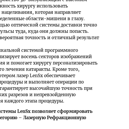
жность хирургу использовать
нацеливания, которая направляет
ределенные области-мишени в глазу.
щью оптической системы доставки точно
ульсы туда, куда они должны попасть.
вероятная точность и отличный результат
икальной системой программного
лизирует восемь секторов изображений
ия и помогает хирургу персонализировать
о лечения катаракты. Кроме того,
ером лазер LenSx обеспечивает
процедуры и выполняет операции по
о гарантирует высочайшую точность при
их разрезов и непревзойденную
я каждого этапа процедуры.
истемы LenSx позволяет сформировать
егорию – Лазерную Рефракционную