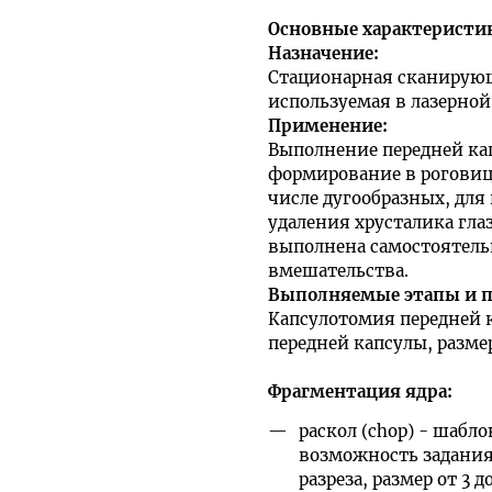
Основные характеристи
Назначение:
Стационарная сканирующ
используемая в лазерно
Применение
:
Выполнение передней ка
формирование в роговице
числе дугообразных, для
удаления хрусталика гла
выполнена самостоятельн
вмешательства.
Выполняемые этапы и 
Капсулотомия передней 
передней капсулы, размер
Фрагментация ядра:
раскол (chop) - шаблон
возможность задания
разреза, размер от 3 д