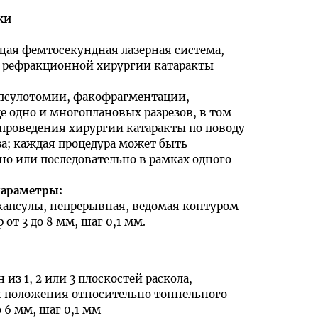
ки
ая фемтосекундная лазерная система,
й рефракционной хирургии катаракты
псулотомии, факофрагментации,
 одно и многоплановых разрезов, в том
 проведения хирургии катаракты по поводу
за; каждая процедура может быть
о или последовательно в рамках одного
параметры
:
капсулы, непрерывная, ведомая контуром
 от 3 до 8 мм, шаг 0,1 мм.
 из 1, 2 или 3 плоскостей раскола,
 положения относительно тоннельного
о 6 мм, шаг 0,1 мм