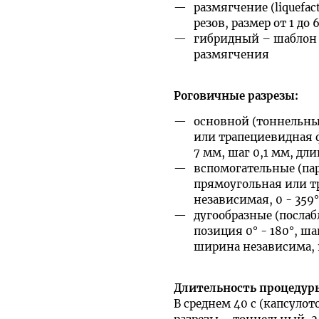
размягчение (liquefac
резов, размер от 1 до 
гибридный – шаблон 
размягчения
Роговичные разрезы:
основной (тоннельный
или трапециевидная ф
7 мм, шаг 0,1 мм, дли
вспомогательные (пара
прямоугольная или т
независимая, 0 - 359°
дугообразные (послаб
позиция 0° - 180°, шаг
ширина независима, 15
Длительность процедур
В среднем 40 с (капсул