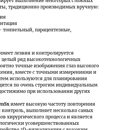
зирует выполнение некоторых сложных
кты, традиционно производимых вручную:
мия
ентация
– тоннельный, парацентезные,
 имеет лезвия и контролируется
 целый ряд высокотехнологичных
роятно точные изображения глаз высокого
жения, вместе с точными измерениями и
тем используются для планирования
одится по очень строгим индивидуальным
едостижимо при использовании других
enSx
имеет высокую частоту повторения
 контроль, выполняет несколько самых
в хирургического процесса и является
ологически усовершенствованных
стройство 3D-визуализации с высоким