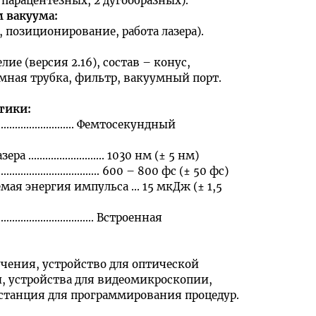
 парацентезных, 2 дугообразных).
м вакуума
:
, позиционирование, работа лазера).
лие (версия 2.16), состав – конус,
мная трубка, фильтр, вакуумный порт.
стики
:
.............................. Фемтосекундный
......................... 1030 нм (± 5 нм)
............................ 600 – 800 фс (± 50 фс)
ая энергия импульса ... 15 мкДж (± 1,5
........................... Встроенная
чения, устройство для оптической
, устройства для видеомикроскопии,
танция для программирования процедур.