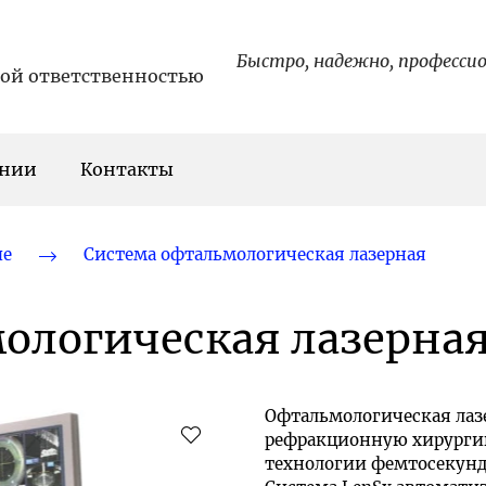
Быстро, надежно, професси
ной ответственностью
ании
Контакты
ие
Система офтальмологическая лазерная
ологическая лазерная
Офтальмологическая лазе
рефракционную хирургию
технологии фемтосекундн