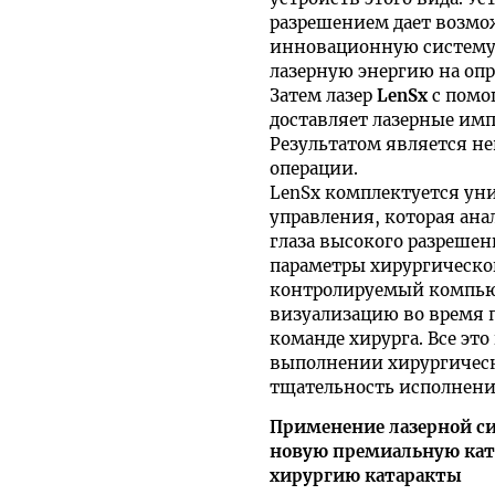
разрешением дает возмо
инновационную систему 
лазерную энергию на оп
Затем лазер
LenSx
с помо
доставляет лазерные имп
Результатом является не
операции.
LenSx комплектуется ун
управления, которая ана
глаза высокого разрешен
параметры хирургическог
контролируемый компьют
визуализацию во время 
команде хирурга. Все эт
выполнении хирургическ
тщательность исполнени
Применение лазерной с
новую премиальную кат
хирургию катаракты