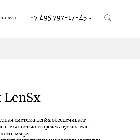
+7 495 797-17-45
онально
▼
 LenSx
рная cиcтема LenSx обеспечивает
 с точностью и предсказуемостью
ого лазера.