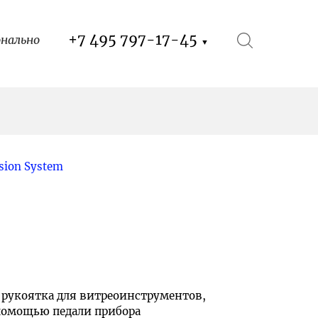
+7 495 797-17-45
онально
▼
ion System
 рукоятка для витреоинструментов,
 помощью педали прибора