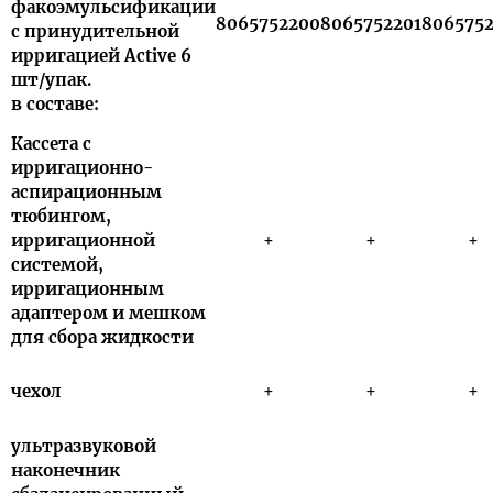
факоэмульсификации
8065752200
8065752201
806575
с принудительной
ирригацией Active 6
шт/упак.
в составе:
Кассета с
ирригационно-
аспирационным
тюбингом,
ирригационной
+
+
+
системой,
ирригационным
адаптером и мешком
для сбора жидкости
чехол
+
+
+
ультразвуковой
наконечник