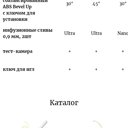
сбалансированный
30°
45°
30°
ABS Bevel Up
с ключом для
установки
инфузионные сливы
Ultra
Ultra
Nan
0,9 мм, 2шт
тест-камера
+
+
+
ключ для игл
+
+
+
Каталог