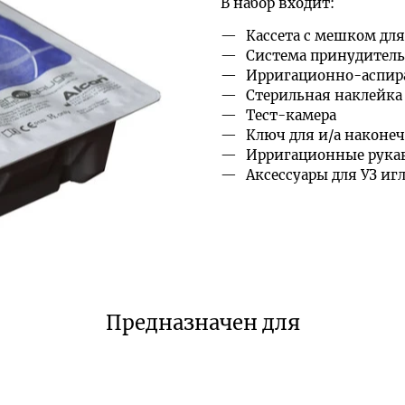
В набор входит:
Кассета с мешком для
Система принудител
Ирригационно-аспи
Стерильная наклейка
Тест-камера
Ключ для и/а наконе
Ирригационные рукав
Аксессуары для УЗ иг
Предназначен для