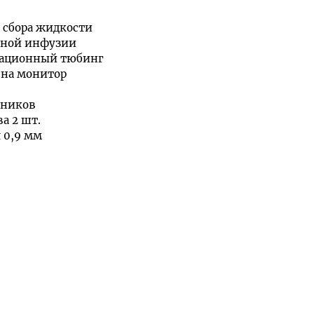
 сбора жидкости
ьной инфузии
рационный тюбинг
 на монитор
чников
а 2 шт.
л 0,9 мм