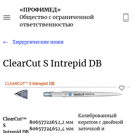
«ПРОФИМЕД»
Общество с ограниченной
ответственностью
Хирургические ножи
ClearCut S Intrepid DB
Калиброванный
ClearCut™
8065772265
2,2 мм
кератом с двойной
S
8065772465
2,4 мм
заточкой и
Intrepid
DB